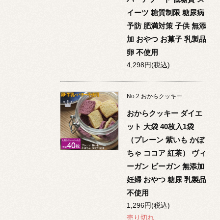
イーツ 糖質制限 糖尿病
予防 肥満対策 子供 無添
加 おやつ お菓子 乳製品
卵 不使用
4,298円(税込)
No.
2
おからクッキー
おからクッキー ダイエ
ット 大袋 40枚入1袋
（プレーン 紫いも かぼ
ちゃ ココア 紅茶） ヴィ
ーガン ビーガン 無添加
妊婦 おやつ 糖尿 乳製品
不使用
1,296円(税込)
売り切れ