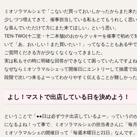
ミオソラマルシェで「こないだ買っておいしかったからまた来
少しづつ増えてきて、催事担当している私もとてもうれしく思
な喜んでいただけて方にまた来てほしい」という思い。
TEN-TWO(十二堂・十二本舗)のおからクッキーを催事で初め
いて「あ、おいしい！また買いたい！」ってなることもある中
ご質問くださる方が少なくなくなってきました。
実は私もその時に明確な回答ができなくて困っていたんですよ
なぜならミオソラマルシェって開催日にエントリーして抽選で
段階で次いつ来るよーってわかりやすく伝えることが難しかっ
よし！マストで出店している日を決めよう！
ということで「●●日は必ずウチ出店しているよー」っていうの
になるよね！って事で、ミオソラマルシェの担当者さんに「毎月
ミオソラマルシェの開催日って「毎週木曜日と21日」なんです