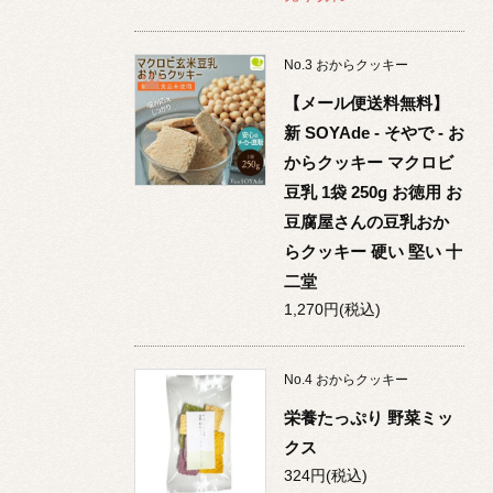
No.
3
おからクッキー
【メール便送料無料】
新 SOYAde - そやで - お
からクッキー マクロビ
豆乳 1袋 250g お徳用 お
豆腐屋さんの豆乳おか
らクッキー 硬い 堅い 十
二堂
1,270円(税込)
No.
4
おからクッキー
栄養たっぷり 野菜ミッ
クス
324円(税込)