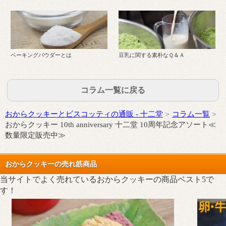
ベーキングパウダーとは
豆乳に関する素朴なＱ＆Ａ
コラム一覧に戻る
おからクッキーとビスコッティの通販 - 十二堂
コラム一覧
おからクッキー 10th anniversary 十二堂 10周年記念アソート≪
数量限定販売中≫
おからクッキーの売れ筋商品
当サイトでよく売れているおからクッキーの商品ベスト5で
す！