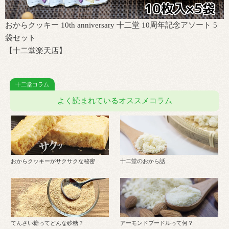
おからクッキー 10th anniversary 十二堂 10周年記念アソート 5
袋セット
【十二堂楽天店】
よく読まれているオススメコラム
おからクッキーがサクサクな秘密
十二堂のおから話
てんさい糖ってどんな砂糖？
アーモンドプードルって何？