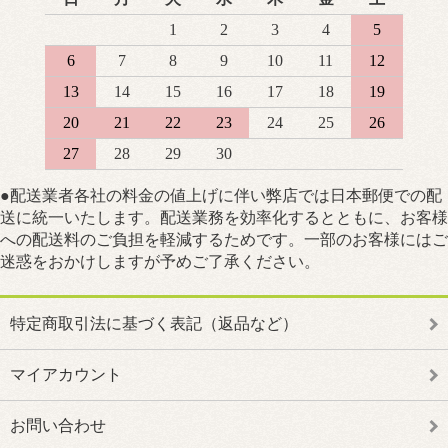
1
2
3
4
5
6
7
8
9
10
11
12
13
14
15
16
17
18
19
20
21
22
23
24
25
26
27
28
29
30
●配送業者各社の料金の値上げに伴い弊店では日本郵便での配
送に統一いたします。配送業務を効率化するとともに、お客様
への配送料のご負担を軽減するためです。一部のお客様にはご
迷惑をおかけしますが予めご了承ください。
特定商取引法に基づく表記（返品など）
マイアカウント
お問い合わせ