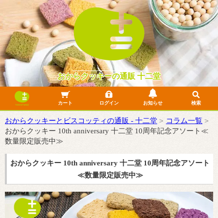
おからクッキーの通販 十二堂
カート
ログイン
お知らせ
検索
よくあるご質問
10年目のリニューアル
詐欺サイトにご注意ください
フリマサイトでの無断転売について
LINE公式に関して
おからクッキーでふるさと納税できます！
おからクッキー一覧
おからビスコッティ一覧
おからケーキ一覧
製菓材料一覧
SDGsフードレスキュー
おからクッキーとビスコッティの通販 - 十二堂
コラム一覧
おからクッキー 10th anniversary 十二堂 10周年記念アソート≪
数量限定販売中≫
おからクッキー 10th anniversary 十二堂 10周年記念アソート
≪数量限定販売中≫