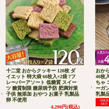
十二堂 おからクッキー 120枚 ダ
おから
イエット 特大袋 60枚入×2袋 7フ
40枚
レーバーアソート 低糖質 スイー
ちゃ 
ツ 糖質制限 糖尿病予防 肥満対策
ーガン
子供 無添加 おやつ お菓子 乳製品
乳製
卵 不使用
SOLD
OUT
4,298円(税込)